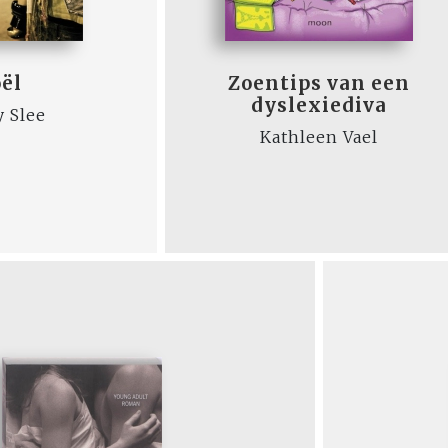
oël
Zoentips van een
dyslexiediva
y Slee
Kathleen Vael