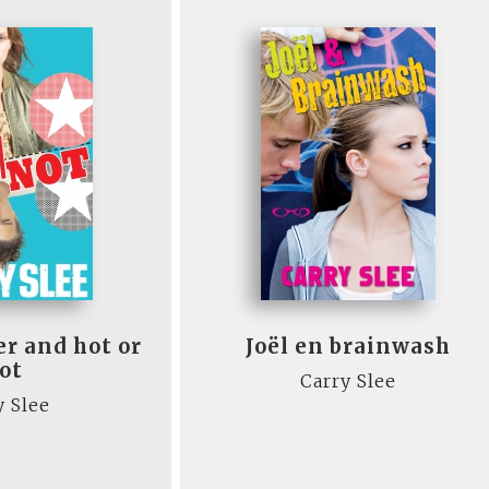
er and hot or
Joël en brainwash
ot
Carry Slee
y Slee