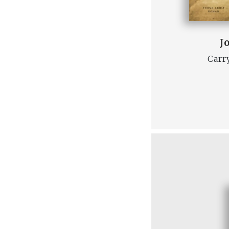
J
Carr