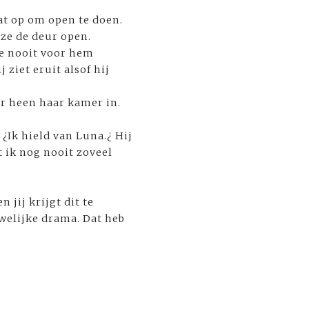
aat op om open te doen.
 ze de deur open.
ze nooit voor hem
ziet eruit alsof hij
ar heen haar kamer in.
¿Ik hield van Luna.¿ Hij
t ik nog nooit zoveel
n jij krijgt dit te
uwelijke drama. Dat heb