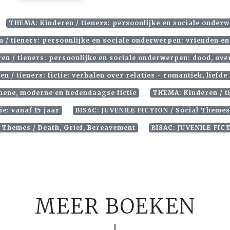
THEMA: Kinderen / tieners: persoonlijke en sociale onderwe
 / tieners: persoonlijke en sociale onderwerpen: vrienden e
n / tieners: persoonlijke en sociale onderwerpen: dood, ove
 / tieners: fictie: verhalen over relaties - romantiek, liefd
emene, moderne en hedendaagse fictie
THEMA: Kinderen / t
e: vanaf 15 jaar
BISAC: JUVENILE FICTION / Social Themes
l Themes / Death, Grief, Bereavement
BISAC: JUVENILE FICT
MEER BOEKEN