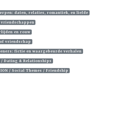
rpen: daten, relaties, romantiek, en liefde
n vriendschappen
rlijden en rouw
e of vriendschap
ieners: fictie en waargebeurde verhalen
 / Dating & Relationships
ION / Social Themes / Friendship