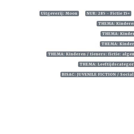
Uitgeverij: Moon
NUR: 285 - Fictie 15+
THEMA: Kinderen
THEMA: Kindere
THEMA: Kinderen
THEMA: Kinderen / tieners: fictie: alg
THEMA: Leeftijdscategori
BISAC: JUVENILE FICTION / Socia