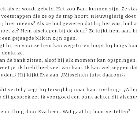
oek als er wordt gebeld. Het zou Bart kunnen zijn. Ze st
s voetstappen die ze op de trap hoort. Nieuwsgierig doet
ij hier ineens? Als ze had geweten dat hij het was, had 
et ze? Hem afschepen bij de deur? Ze kijkt hem aan, hij 
t een gejaagde blik in zijn ogen.
egt hij en voor ze hem kan wegsturen loopt hij langs ha
, denkt ze.
an de bank zitten, alsof hij elk moment kan opspringen. 
weet je, ik hield heel veel van haar. Ik kan wel zeggen da
den.¿ Hij kijkt Eva aan. ¿Misschien juist daarom¿¿
dit vertel,¿ zegt hij terwijl hij naar haar toe buigt. ¿Allee
na dit gesprek zet ik voorgoed een punt achter dit afsch
n rilling door Eva heen. Wat gaat hij haar vertellen?