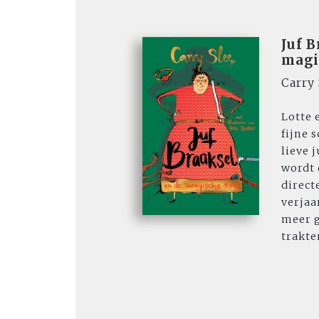
Juf B
magi
Carry 
Lotte 
fijne 
lieve j
wordt 
direct
verjaa
meer g
trakter