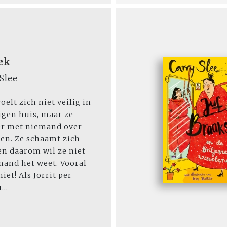
ek
Slee
oelt zich niet veilig in
igen huis, maar ze
er met niemand over
ten. Ze schaamt zich
en daarom wil ze niet
mand het weet. Vooral
niet! Als Jorrit per
...