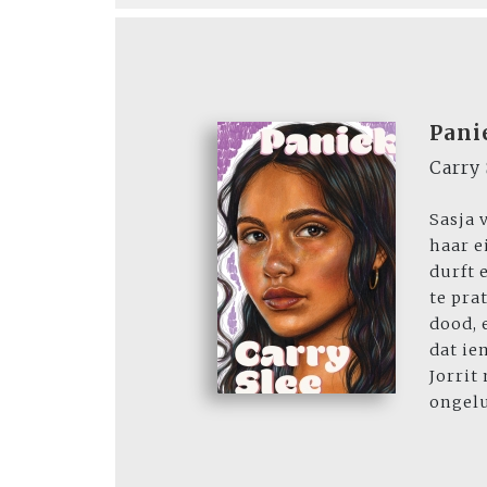
Pani
Carry 
Sasja v
haar e
durft 
te pra
dood, 
dat ie
Jorrit 
ongelu