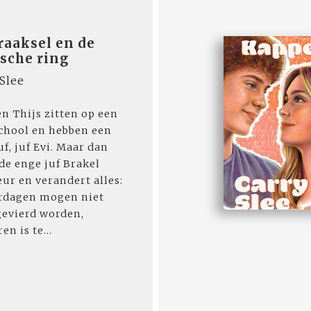
raaksel en de
sche ring
Slee
en Thijs zitten op een
school en hebben een
uf, juf Evi. Maar dan
de enge juf Brakel
eur en verandert alles:
rdagen mogen niet
evierd worden,
en is te...