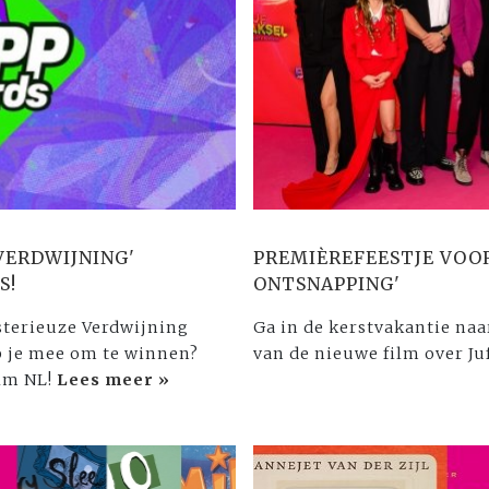
VERDWIJNING'
PREMIÈREFEESTJE VOOR
S!
ONTSNAPPING'
sterieuze Verdwijning
Ga in de kerstvakantie naa
lp je mee om te winnen?
van de nieuwe film over Ju
ilm NL!
Lees meer »