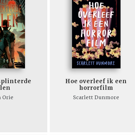
splinterde
Hoe overleef ik een
elen
horrorfilm
 Orie
Scarlett Dunmore