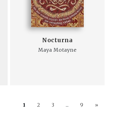
Nocturna
Maya Motayne
1
2
3
...
9
»