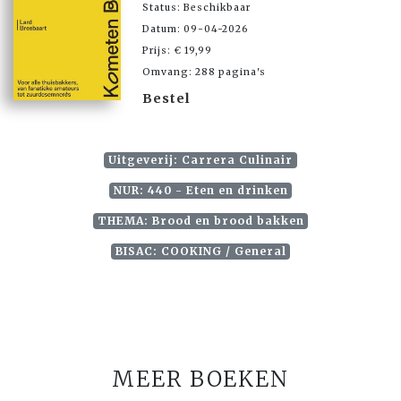
Status: Beschikbaar
Datum: 09-04-2026
Prijs: € 19,99
Omvang: 288 pagina's
Bestel
Uitgeverij: Carrera Culinair
NUR: 440 - Eten en drinken
THEMA: Brood en brood bakken
BISAC: COOKING / General
MEER BOEKEN