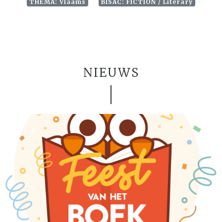
THEMA: Vlaams
BISAC: FICTION / Literary
NIEUWS