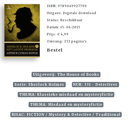
ISBN: 9789049927790
Uitgave: Digitale download
Status: Beschikbaar
Datum: 15-04-2015
Prijs: € 4,99
Omvang: 272 pagina's
Bestel
Uitgeverij: The House of Books
Serie: Sherlock Holmes
NUR: 331 - Detectives
THEMA: Klassieke misdaad en mysteryfictie
THEMA: Misdaad en mysteryfictie
BISAC: FICTION / Mystery & Detective / Traditional