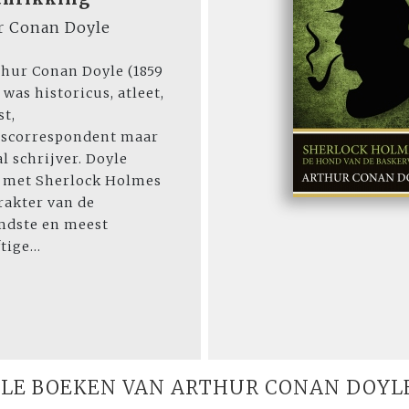
r Conan Doyle
thur Conan Doyle (1859
 was historicus, atleet,
st,
gscorrespondent maar
l schrijver. Doyle
p met Sherlock Holmes
rakter van de
mdste en meest
ige...
LE BOEKEN VAN ARTHUR CONAN DOYL