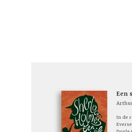
Een 
Arthu
In de 
Everse
Doyle 