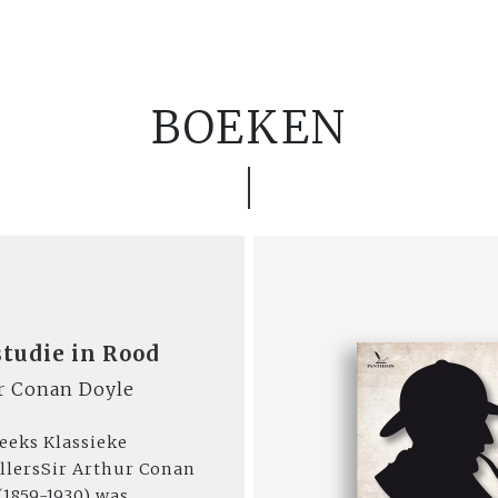
BOEKEN
studie in Rood
r Conan Doyle
reeks Klassieke
llersSir Arthur Conan
(1859-1930) was