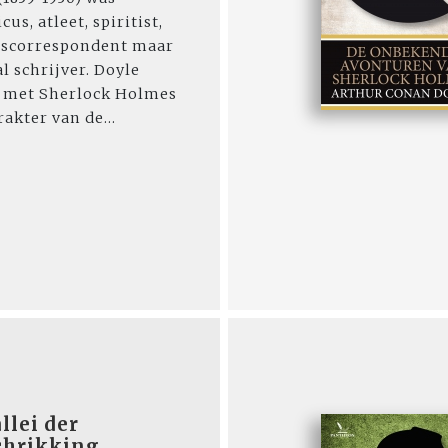
cus, atleet, spiritist,
gscorrespondent maar
l schrijver. Doyle
p met Sherlock Holmes
rakter van de...
llei der
chrikking