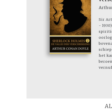
Arthu
Sir Ar
- 1930)
spiriti
oorlo
bovena
schie
het ka
beroe
vernuft
AL