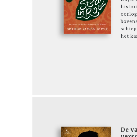
histori
oorlo
bovena
schie
het ka
De va
vers