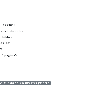
9049930585
igitale download
schikbaar
-09-2015
99
36 pagina's
: Misdaad en mysteryfictie