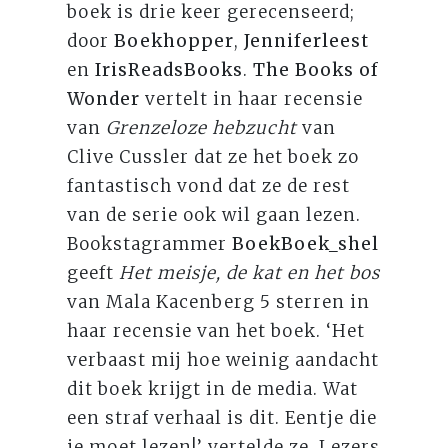
boek is drie keer gerecenseerd;
door
Boekhopper
,
Jenniferleest
en
IrisReadsBooks
.
The Books of
Wonder
vertelt in haar recensie
van
Grenzeloze hebzucht
van
Clive Cussler dat ze het boek
zo
fantastisch vond dat ze de rest
van de serie ook wil gaan lezen.
Bookstagrammer
BoekBoek_shel
geeft
Het meisje, de kat en het bos
van Mala Kacenberg 5 sterren in
haar recensie van het boek. ‘Het
verbaast mij hoe weinig aandacht
dit boek krijgt in de media. Wat
een straf verhaal is dit. Eentje die
je moet lezen!’ vertelde ze. Lezers