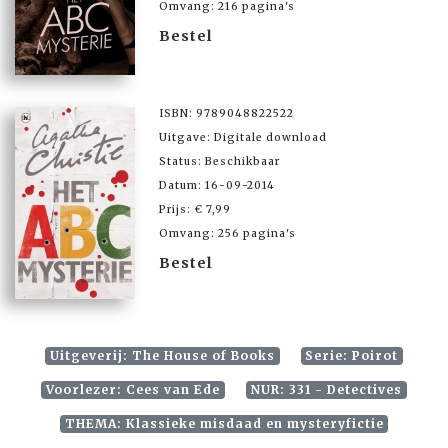
Omvang: 216 pagina's
Bestel
ISBN: 9789048822522
Uitgave: Digitale download
Status: Beschikbaar
Datum: 16-09-2014
Prijs: € 7,99
Omvang: 256 pagina's
Bestel
Uitgeverij: The House of Books
Serie: Poirot
Voorlezer: Cees van Ede
NUR: 331 - Detectives
THEMA: Klassieke misdaad en mysteryfictie