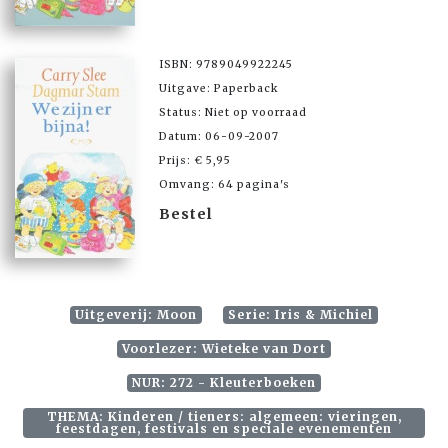
ISBN: 9789049922245
Uitgave: Paperback
Status: Niet op voorraad
Datum: 06-09-2007
Prijs: € 5,95
Omvang: 64 pagina's
Bestel
Uitgeverij: Moon
Serie: Iris & Michiel
Voorlezer: Wieteke van Dort
NUR: 272 - Kleuterboeken
THEMA: Kinderen / tieners: algemeen: vieringen,
feestdagen, festivals en speciale evenementen