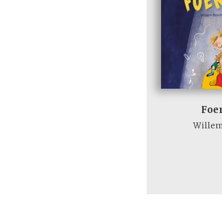
Foe
Wille