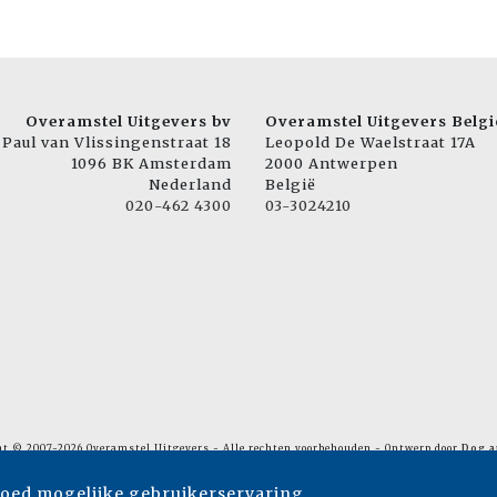
Overamstel Uitgevers bv
Overamstel Uitgevers Belgi
Paul van Vlissingenstraat 18
Leopold De Waelstraat 17A
1096 BK Amsterdam
2000 Antwerpen
Nederland
België
020-462 4300
03-3024210
ht © 2007-2026 Overamstel Uitgevers - Alle rechten voorbehouden - Ontwerp door
Dog a
goed mogelijke gebruikerservaring