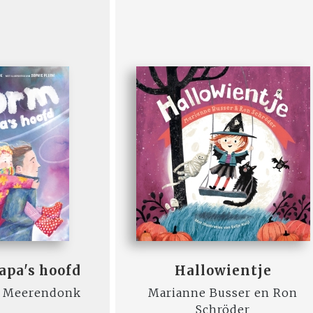
apa's hoofd
Hallowientje
e Meerendonk
Marianne Busser en Ron
Schröder