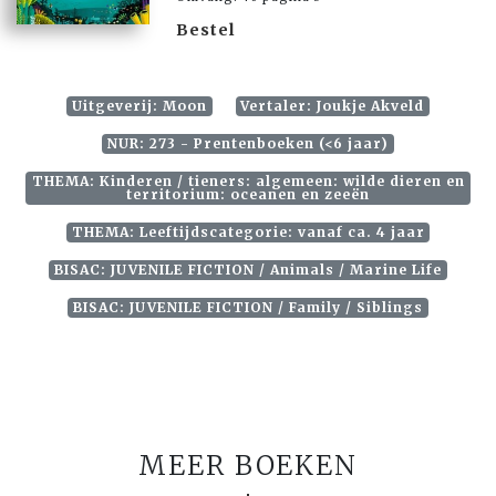
Bestel
Uitgeverij: Moon
Vertaler: Joukje Akveld
NUR: 273 - Prentenboeken (<6 jaar)
THEMA: Kinderen / tieners: algemeen: wilde dieren en
territorium: oceanen en zeeën
THEMA: Leeftijdscategorie: vanaf ca. 4 jaar
BISAC: JUVENILE FICTION / Animals / Marine Life
BISAC: JUVENILE FICTION / Family / Siblings
MEER BOEKEN