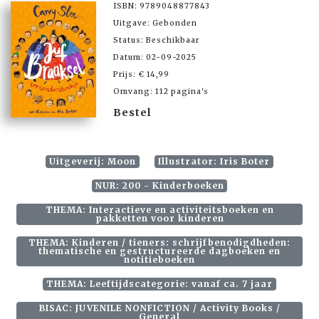
ISBN: 9789048877843
Uitgave: Gebonden
Status: Beschikbaar
Datum: 02-09-2025
Prijs: € 14,99
Omvang: 112 pagina's
Bestel
Uitgeverij: Moon
Illustrator: Iris Boter
NUR: 200 - Kinderboeken
THEMA: Interactieve en activiteitsboeken en
pakketten voor kinderen
THEMA: Kinderen / tieners: schrijfbenodigdheden:
thematische en gestructureerde dagboeken en
notitieboeken
THEMA: Leeftijdscategorie: vanaf ca. 7 jaar
BISAC: JUVENILE NONFICTION / Activity Books /
General