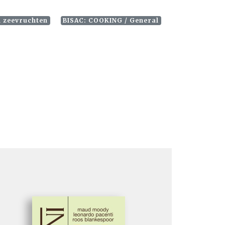
n zeevruchten
BISAC: COOKING / General