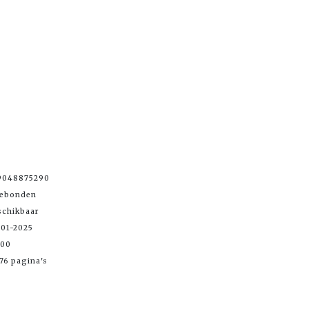
9048875290
Gebonden
schikbaar
-01-2025
,00
76 pagina's