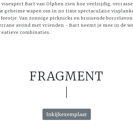
 visexpert Bart van Olphen zien hoe veelzijdig, verrasse
ouw geheime wapen om in no time spectaculaire visplank
 feestje. Van zonnige picknicks en bruisende borrelavon
errane avond met vrienden - Bart neemt je mee in de were
reatieve combinaties.
FRAGMENT
Inkijkexemplaar