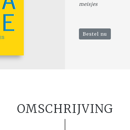
meisjes
Bestel nu
OMSCHRIJVING