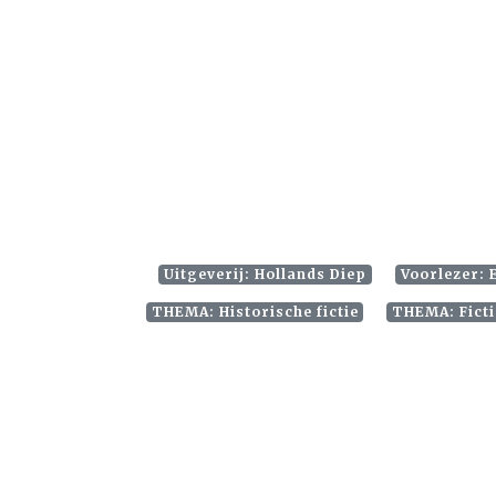
Uitgeverij: Hollands Diep
Voorlezer: 
THEMA: Historische fictie
THEMA: Fict