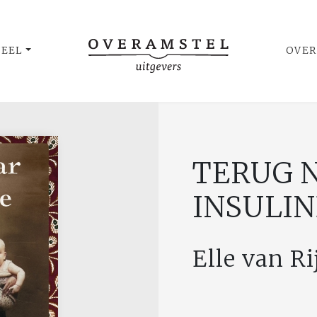
UEEL
OVER
TERUG 
INSULI
Elle van Ri