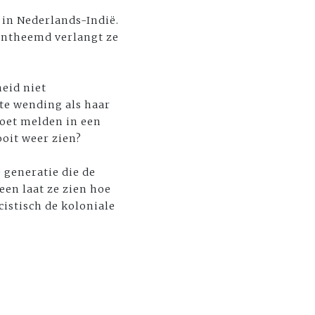
 in Nederlands-Indië.
 ontheemd verlangt ze
heid niet
te wending als haar
moet melden in een
ooit weer zien?
 generatie die de
en laat ze zien hoe
cistisch de koloniale