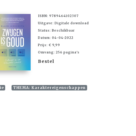
ISBN: 9789464102307
Uitgave: Digitale download
Status: Beschikbaar
Datum: 04-04-2022
Prijs: € 9,99
Omvang: 256 pagina's
Bestel
ie
THEMA: Karaktereigenschappen