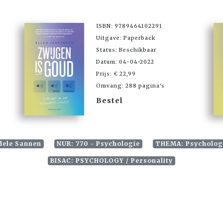
ISBN: 9789464102291
Uitgave: Paperback
Status: Beschikbaar
Datum: 04-04-2022
Prijs: € 22,99
Omvang: 288 pagina's
Bestel
dele Sannen
NUR: 770 - Psychologie
THEMA: Psycholog
BISAC: PSYCHOLOGY / Personality