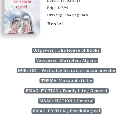
Datum: 19-02-2013
Prijs: € 7,99
Omvang: 384 pagina's
Bestel
Uitgeverij: The House of Books
Voorlezer: Marjolein Algera
NUR: 302 - Vertaalde literaire roman, novelle
THEMA: Vertaalde fictie
BISAC: FICTION / Family Life / General
BISAC: FICTION / General
BISAC: FICTION / Psychological