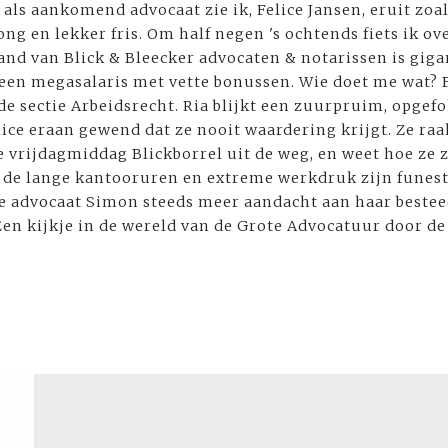
als aankomend advocaat zie ik, Felice Jansen, eruit zo
ong en lekker fris. Om half negen 's ochtends fiets ik 
nd van Blick & Bleecker advocaten & notarissen is gigan
 een megasalaris met vette bonussen. Wie doet me wat? F
de sectie Arbeidsrecht. Ria blijkt een zuurpruim, opgef
ice eraan gewend dat ze nooit waardering krijgt. Ze raa
e vrijdagmiddag Blickborrel uit de weg, en weet hoe ze 
 de lange kantooruren en extreme werkdruk zijn funest
 advocaat Simon steeds meer aandacht aan haar besteed
 Een kijkje in de wereld van de Grote Advocatuur door d