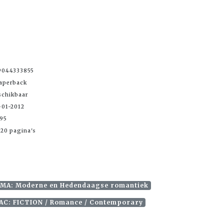
9044333855
Paperback
schikbaar
-01-2012
,95
20 pagina's
MA: Moderne en Hedendaagse romantiek
AC: FICTION / Romance / Contemporary