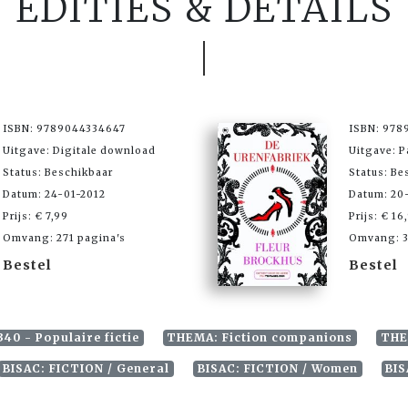
EDITIES & DETAILS
ISBN: 9789044334647
ISBN: 978
Uitgave: Digitale download
Uitgave: 
Status: Beschikbaar
Status: Be
Datum: 24-01-2012
Datum: 20
Prijs: € 7,99
Prijs: € 16
Omvang: 271 pagina's
Omvang: 3
Bestel
Bestel
340 - Populaire fictie
THEMA: Fiction companions
THE
BISAC: FICTION / General
BISAC: FICTION / Women
BIS