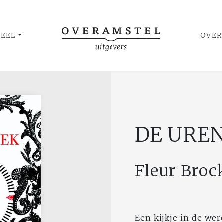
UEEL
OVER
DE URE
Fleur Broc
Een kijkje in de we