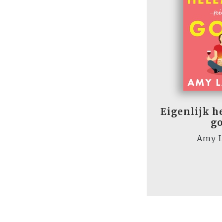
Eigenlijk h
g
Amy L