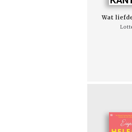
Wat liefd
Lott