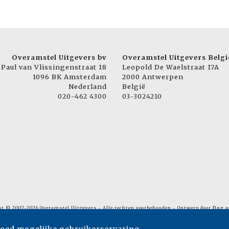
Overamstel Uitgevers bv
Overamstel Uitgevers Belgi
Paul van Vlissingenstraat 18
Leopold De Waelstraat 17A
1096 BK Amsterdam
2000 Antwerpen
Nederland
België
020-462 4300
03-3024210
ht © 2007-2026 Overamstel Uitgevers - Alle rechten voorbehouden - Ontwerp door
Dog a