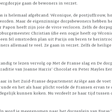
bergdorpje gaan de bewoners in verzet.
s is helemaal afgebrand. Véronique, de postjuffrouw, ho
worden. Maar de eigenzinnige dorpsbewoners hebben he
 Papon heeft zijn joie de vivre verloren. Zelfs de dorps
ocoburgemeester Christian (die een oogje heeft op Véroni
 een fel omstreden plan uit Parijs om beren te herintro
ers allemaal te veel. Ze gaan in verzet. Zelfs de heilig
standig te lezen vervolg op Met de Franse slag en De d
rtraditie van Joanne Harris' Chocolat en Peter Mayles Ee
jaar in het Zuid-Franse departement Ariège aan de voet
 runde en het als haar plicht voelde de Fransen ervan te
gelijk kunnen koken. Nu verdeelt ze haar tijd tussen 
één word je meegenomen naar het dorpsplein van Fogas.