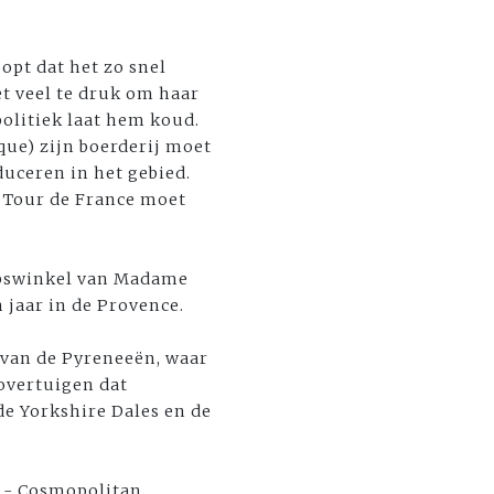
opt dat het zo snel
t veel te druk om haar
politiek laat hem koud.
que) zijn boerderij moet
duceren in het gebied.
e Tour de France moet
orpswinkel van Madame
n jaar in de Provence.
 van de Pyreneeën, waar
 overtuigen dat
de Yorkshire Dales en de
' - Cosmopolitan