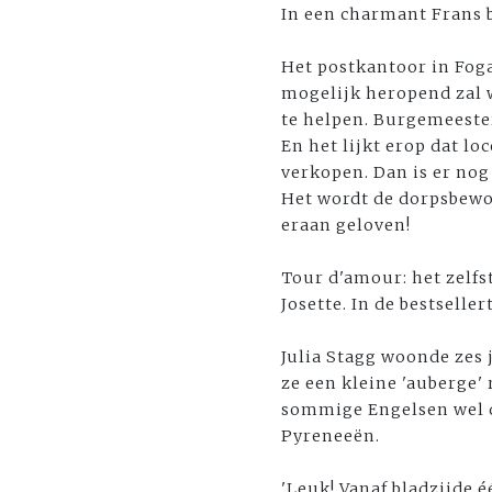
In een charmant Frans 
Het postkantoor in Foga
mogelijk heropend zal 
te helpen. Burgemeester
En het lijkt erop dat l
verkopen. Dan is er nog
Het wordt de dorpsbewon
eraan geloven!
Tour d'amour: het zelf
Josette. In de bestselle
Julia Stagg woonde zes 
ze een kleine 'auberge'
sommige Engelsen wel de
Pyreneeën.
'Leuk! Vanaf bladzijde 