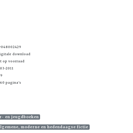
9048002429
igitale download
et op voorraad
-03-2011
99
60 pagina's
er- en jeugdboeken
 algemene, moderne en hedendaagse fictie