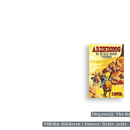
Uitgeverij: The H
THEMA: Kinderen / tieners: fictie: actie