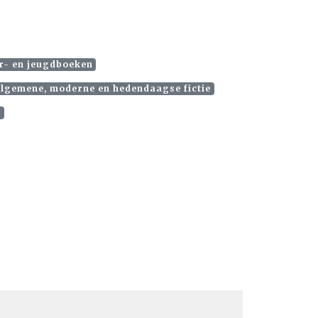
er- en jeugdboeken
 algemene, moderne en hedendaagse fictie
s