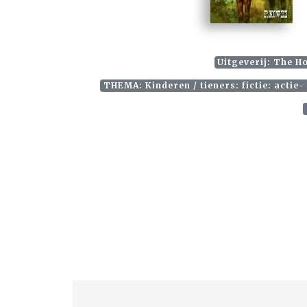
Uitgeverij: The H
THEMA: Kinderen / tieners: fictie: actie