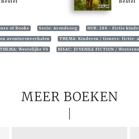
Bestel
Bestel
ouse of Books
Serie: Arendsoog
NUR: 280 - Fictie kind
- en avonturenverhalen
THEMA: Kinderen / tieners: fictie:
THEMA: Westelijke VS
BISAC: JUVENILE FICTION / Western
MEER BOEKEN