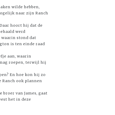
maken wilde hebben,
ogelijk naar zijn Ranch
aar hoort hij dat de
gehaald werd
 waarin stond dat
ton is ten einde raad
efje aan, waarin
mag roepen, terwijl hij
en? En hoe kon hij zo
de Ranch ook plannen
e broer van James, gaat
eest het in deze