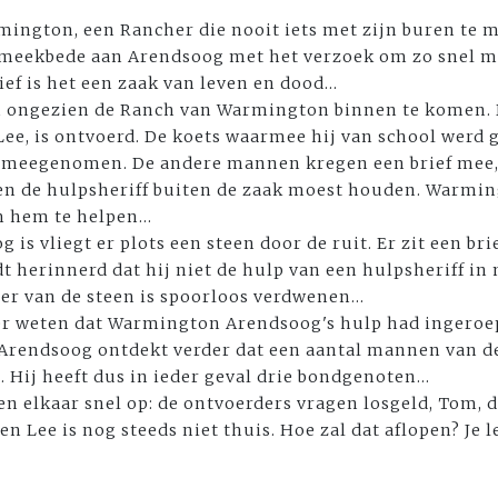
ington, een Rancher die nooit iets met zijn buren te 
 smeekbede aan Arendsoog met het verzoek om zo snel m
ef is het een zaak van leven en dood...
 ongezien de Ranch van Warmington binnen te komen. D
ee, is ontvoerd. De koets waarmee hij van school werd 
d meegenomen. De andere mannen kregen een brief mee,
en de hulpsheriff buiten de zaak moest houden. Warming
 hem te helpen...
 is vliegt er plots een steen door de ruit. Er zit een bri
herinnerd dat hij niet de hulp van een hulpsheriff in 
er van de steen is spoorloos verdwenen...
r weten dat Warmington Arendsoog's hulp had ingeroep
 Arendsoog ontdekt verder dat een aantal mannen van 
 Hij heeft dus in ieder geval drie bondgenoten...
n elkaar snel op: de ontvoerders vragen losgeld, Tom, d
n Lee is nog steeds niet thuis. Hoe zal dat aflopen? Je l