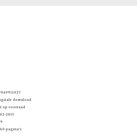
9049911027
igitale download
et op voorraad
-02-2015
99
60 pagina's