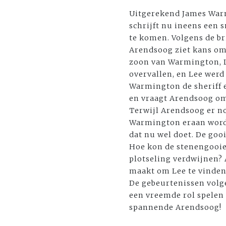
Uitgerekend James Warm
schrijft nu ineens een
te komen. Volgens de bri
Arendsoog ziet kans om
zoon van Warmington, L
overvallen, en Lee wer
Warmington de sheriff 
en vraagt Arendsoog om
Terwijl Arendsoog er nog
Warmington eraan wordt 
dat nu wel doet. De gooi
Hoe kon de stenengooie
plotseling verdwijnen?
maakt om Lee te vinden.
De gebeurtenissen volge
een vreemde rol spelen e
spannende Arendsoog!