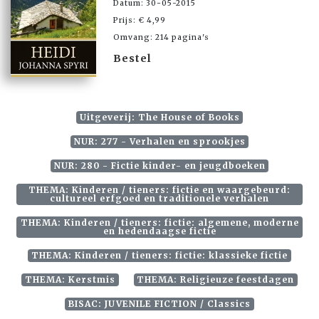
Datum: 30-05-2015
Prijs: € 4,99
Omvang: 214 pagina's
Bestel
Uitgeverij: The House of Books
NUR: 277 - Verhalen en sprookjes
NUR: 280 - Fictie kinder- en jeugdboeken
THEMA: Kinderen / tieners: fictie en waargebeurd:
cultureel erfgoed en traditionele verhalen
THEMA: Kinderen / tieners: fictie: algemene, moderne
en hedendaagse fictie
THEMA: Kinderen / tieners: fictie: klassieke fictie
THEMA: Kerstmis
THEMA: Religieuze feestdagen
BISAC: JUVENILE FICTION / Classics