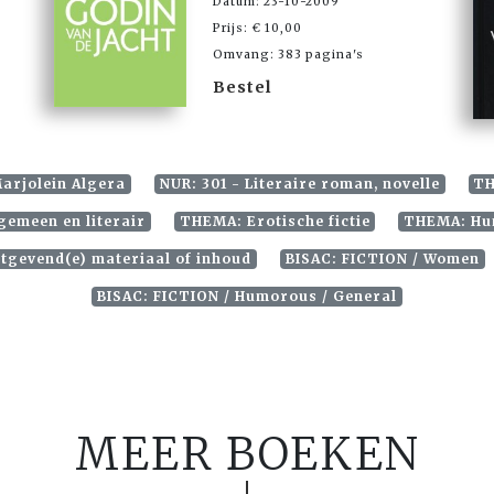
Datum: 23-10-2009
Prijs: € 10,00
Omvang: 383 pagina's
Bestel
Marjolein Algera
NUR: 301 - Literaire roman, novelle
TH
gemeen en literair
THEMA: Erotische fictie
THEMA: Hum
otgevend(e) materiaal of inhoud
BISAC: FICTION / Women
BISAC: FICTION / Humorous / General
MEER BOEKEN