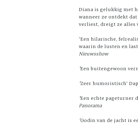
Diana is gelukkig met h
wanneer ze ontdekt dat 
verliest, dreigt ze alles 
'Een hilarische, felrea
waarin de lusten en las
Nieuwsshow
'
Een buitengewoon ver
'
Zeer humoristisch' Da
'
Een echte pageturner d
Panorama
'
Godin van de jacht is e