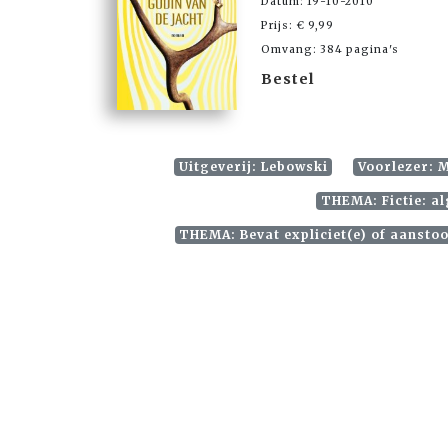
Datum: 19-10-2010
Prijs: € 9,99
Omvang: 384 pagina's
Bestel
Uitgeverij: Lebowski
Voorlezer: 
THEMA: Fictie: al
THEMA: Bevat expliciet(e) of aansto