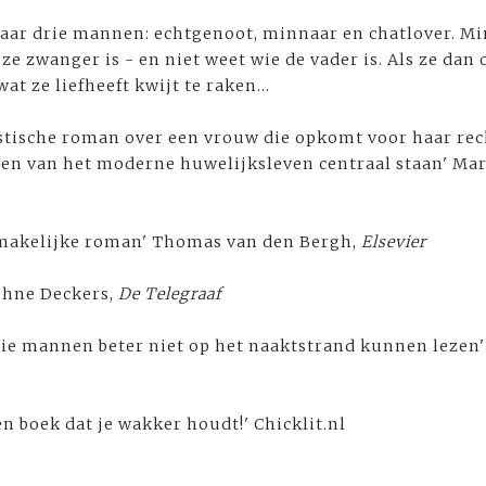
aar drie mannen: echtgenoot, minnaar en chatlover. Mi
ze zwanger is - en niet weet wie de vader is. Als ze da
wat ze liefheeft kwijt te raken...
listische roman over een vrouw die opkomt voor haar rec
ten van het moderne huwelijksleven centraal staan' Mar
makelijke roman' Thomas van den Bergh,
Elsevier
phne Deckers,
De Telegraaf
ie mannen beter niet op het naaktstrand kunnen lezen' P
en boek dat je wakker houdt!' Chicklit.nl