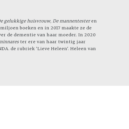
e gelukkige huisvrouw
,
De mannentester
en
2 miljoen boeken en in 2017 maakte ze de
er de dementie van haar moeder. In 2020
 minnares
ter ere van haar twintig jaar
NDA. de rubriek 'Lieve Heleen'. Heleen van