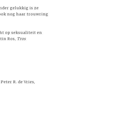
nder gelukkig is ze
n ook nog haar trouwring
ht op seksualiteit en
tin Ros,
Tros
eter R. de Vries,