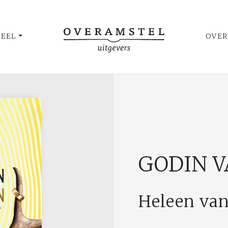
UEEL
OVER
GODIN V
Heleen va