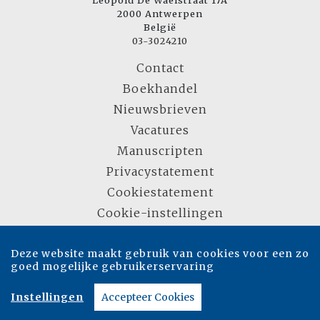
Leopold De Waelstraat 17A
2000 Antwerpen
België
03-3024210
Contact
Boekhandel
Nieuwsbrieven
Vacatures
Manuscripten
Privacystatement
Cookiestatement
Cookie-instellingen
Deze website maakt gebruik van cookies voor een zo
Copyright © 2007-2026 Overamstel Uitgevers - Alle rechten voorbehouden -
goed mogelijke gebruikerservaring
Ontwerp door
Dog and Pony
Instellingen
Accepteer Cookies