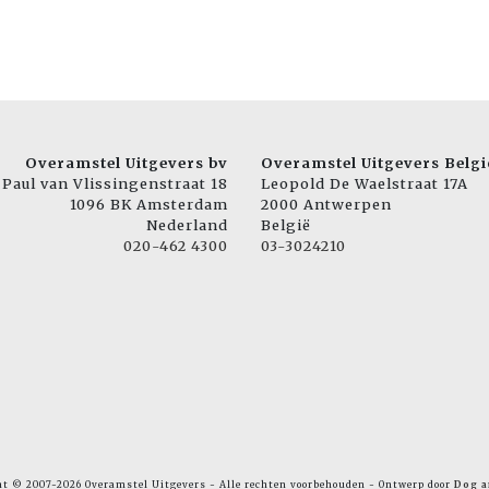
Overamstel Uitgevers bv
Overamstel Uitgevers Belgi
Paul van Vlissingenstraat 18
Leopold De Waelstraat 17A
1096 BK Amsterdam
2000 Antwerpen
Nederland
België
020-462 4300
03-3024210
ht © 2007-2026 Overamstel Uitgevers - Alle rechten voorbehouden - Ontwerp door
Dog a