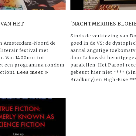
 VAN HET
'NACHTMERRIES BLOEI
Sinds de verkiezing van D
n in Amsterdam-Noord de
goed in de VS: de dystopi
literair festival met
aantal angstige toekomstv
r. Van 14.00uur tot
door Lebowski heruitgege
 met een programma rondom
paralellen. Het Parool rec
ction).
Lees meer »
gebeurt hier niet **** (Sin
Bradbury) en High-Rise *** 