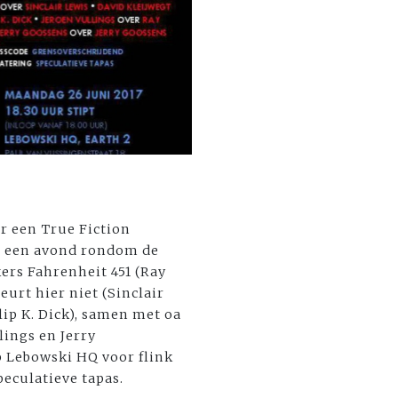
r een True Fiction
t, een avond rondom de
kers Fahrenheit 451 (Ray
beurt hier niet (Sinclair
lip K. Dick), samen met oa
lings en Jerry
p Lebowski HQ voor flink
eculatieve tapas.