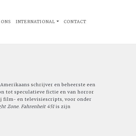
 ONS
INTERNATIONAL
CONTACT
 Amerikaans schrijver en beheerste een
on tot speculatieve fictie en van horror
 film- en televisiescripts, voor onder
ght Zone
.
Fahrenheit
451
is zijn