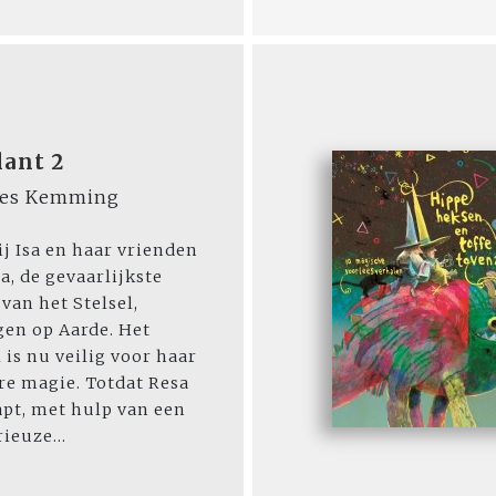
lant 2
oes Kemming
j Isa en haar vrienden
sa, de gevaarlijkste
 van het Stelsel,
en op Aarde. Het
l is nu veilig voor haar
re magie. Totdat Resa
pt, met hulp van een
ieuze...