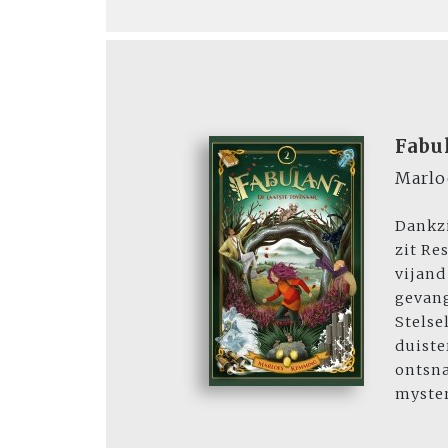
Fabu
Marl
Dankzi
zit Re
vijand
gevang
Stelse
duiste
ontsna
myster