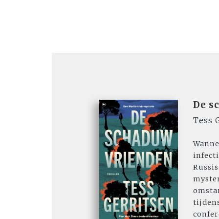
De s
Tess 
Wanne
infect
Russis
myste
omstan
tijden
confer