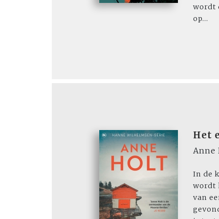
wordt 
op...
Het 
Anne 
In de 
wordt 
van e
gevond