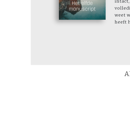
intact
volled
weet w
heeft 
A