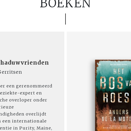
BOEKEN
chaduwvrienden
Gerritsen
er een gerenommeerd
ieziekte-expert en
che overloper onder
rieuze
digheden overlijdt
s een internationale
entie in Purity, Maine,