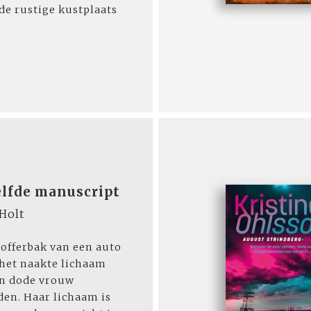
de rustige kustplaats
elfde manuscript
Holt
kofferbak van een auto
het naakte lichaam
en dode vrouw
en. Haar lichaam is