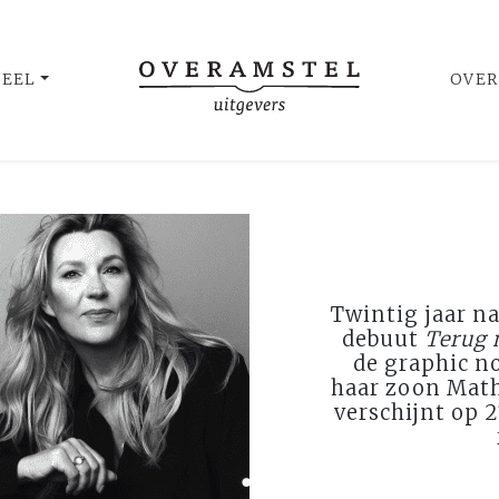
UEEL
OVER
Twintig jaar na
debuut
Terug 
de graphic no
haar zoon Math
verschijnt op 2