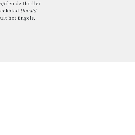
ijt!
en de thriller
 weekblad
Donald
uit het Engels,