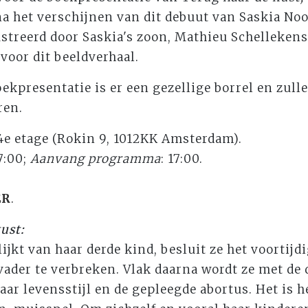
na het verschijnen van dit debuut van Saskia Noo
ustreerd door Saskia's zoon, Mathieu Schelleken
 voor dit beeldverhaal.
ekpresentatie is er een gezellige borrel en zull
ren.
 4e etage (Rokin 9, 1012KK Amsterdam).
7:00;
Aanvang programma
: 17:00.
ER
.
ust:
ijkt van haar derde kind, besluit ze het voortijd
 vader te verbreken. Vlak daarna wordt ze met de
ar levensstijl en de gepleegde abortus. Het is h