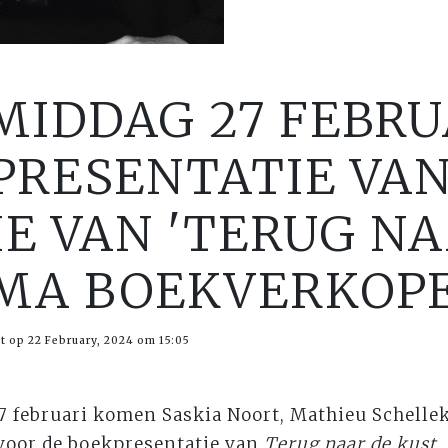
MIDDAG 27 FEBRU
PRESENTATIE VAN
E VAN 'TERUG NA
EMA BOEKVERKOP
t op 22 February, 2024 om 15:05
 februari komen Saskia Noort, Mathieu Schell
 voor de boekpresentatie van
Terug naar de kust,