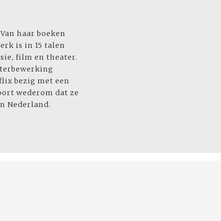
. Van haar boeken
rk is in 15 talen
ie, film en theater.
terbewerking
flix bezig met een
oort wederom dat ze
in Nederland.