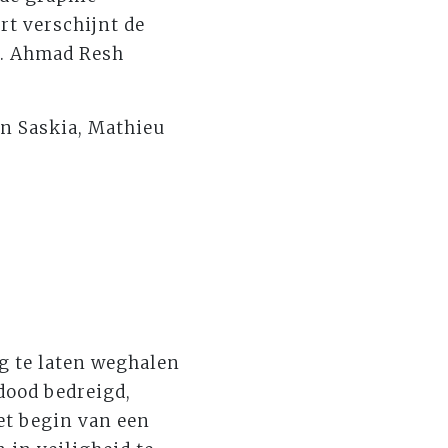
rt verschijnt de
s. Ahmad Resh
en Saskia, Mathieu
ig te laten weghalen
 dood bedreigd,
et begin van een