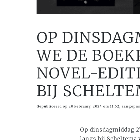
OP DINSDAG
WE DE BOEK
NOVEL-EDITI
BIJ SCHELT
Gepubliceerd op 20 February, 2024 om 11:52, aangepas
Op dinsdagmiddag 27
langs bij Scheltema