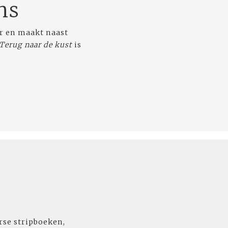
ns
ar en maakt naast
Terug naar de kust
is
rse stripboeken,