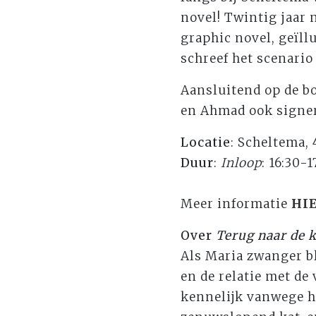
novel! Twintig jaar 
graphic novel, geïll
schreef het scenario
Aansluitend op de bo
en Ahmad ook signe
Locatie
: Scheltema,
Duur
:
Inloop
: 16:30-1
Meer informatie
HI
Over
Terug naar de k
Als Maria zwanger bl
en de relatie met de
kennelijk vanwege ha