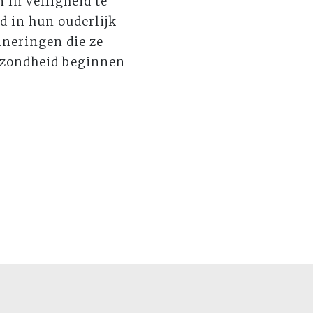
in veiligheid te
jd in hun ouderlijk
nneringen die ze
gezondheid beginnen