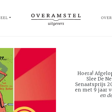
UEEL
OVER
Hoera! Afgel
Slee De N
Senaatsprijs 20
en met 9 jaar 
en d