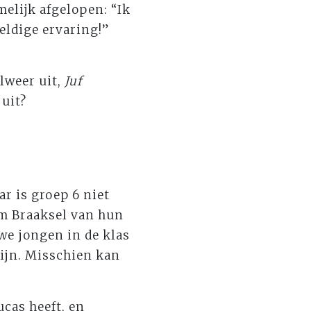
melijk afgelopen: “Ik
eldige ervaring!”
lweer uit,
Juf
 uit?
ar is groep 6 niet
om Braaksel van hun
uwe jongen in de klas
zijn. Misschien kan
cas heeft, en