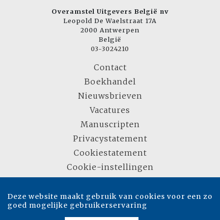
Overamstel Uitgevers België nv
Leopold De Waelstraat 17A
2000 Antwerpen
België
03-3024210
Contact
Boekhandel
Nieuwsbrieven
Vacatures
Manuscripten
Privacystatement
Cookiestatement
Cookie-instellingen
Deze website maakt gebruik van cookies voor een zo
Copyright © 2007-2026 Overamstel Uitgevers - Alle rechten voorbehouden -
goed mogelijke gebruikerservaring
Ontwerp door
Dog and Pony