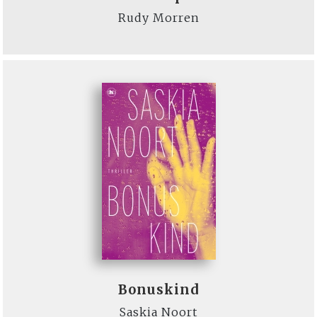
Rudy Morren
Bonuskind
Saskia Noort