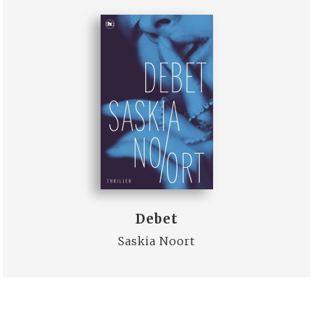
Debet
Saskia Noort