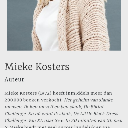
Mieke Kosters
Auteur
Mieke Kosters (1972) heeft inmiddels meer dan
200.000 boeken verkocht:
Het geheim van slanke
mensen
,
Ik ken mezelf en ben slank
,
De Bikini
Challenge
,
En nú word ik slank
,
De Little Black Dress
Challenge
,
Van XL naar S
en
In 20 minuten van XL naar
S
. Mieke biedt met veel succes landelijk en via