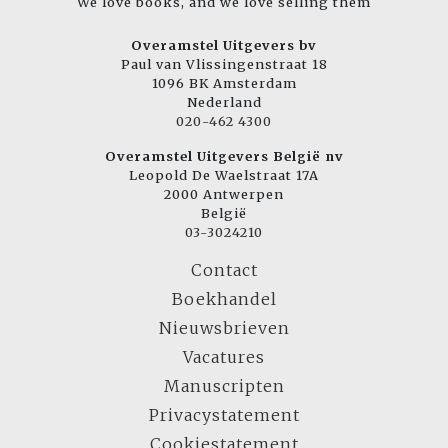
We love books, and we love selling them
Overamstel Uitgevers bv
Paul van Vlissingenstraat 18
1096 BK Amsterdam
Nederland
020-462 4300
Overamstel Uitgevers België nv
Leopold De Waelstraat 17A
2000 Antwerpen
België
03-3024210
Contact
Boekhandel
Nieuwsbrieven
Vacatures
Manuscripten
Privacystatement
Cookiestatement