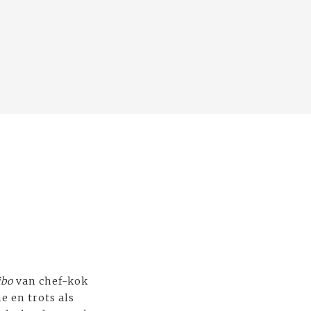
ibo
van chef-kok
e en trots als