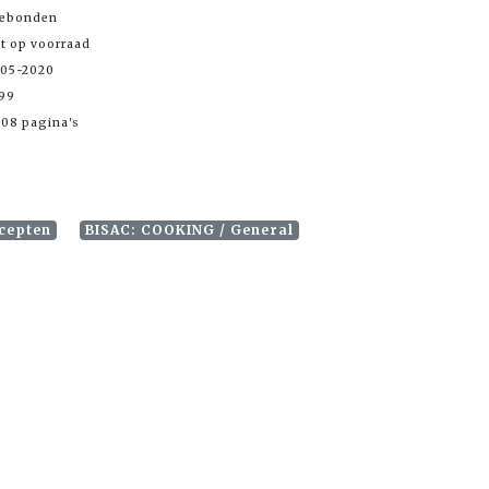
Gebonden
et op voorraad
-05-2020
,99
08 pagina's
cepten
BISAC: COOKING / General