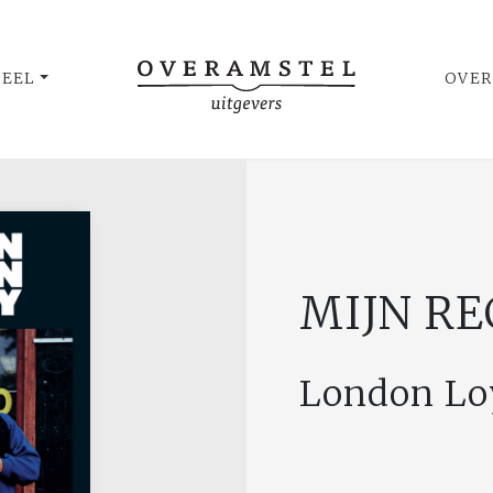
UEEL
OVER
MIJN R
London Lo