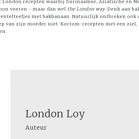
t London recepten waarbij Surinaamse, Aziatische en 
oon voeren - maar dan wel
the London way
. Denk aan b
entelteefjes met bakbanaan. Natuurlijk ontbreken ook d
p van zijn moeder niet. Kortom: recepten met een ziel,
en.
London Loy
Auteur