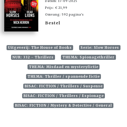
Datum: 17-09-2025
Prijs: € 21,99
Omvang: 592 pagina's
Bestel
Uitgeverij: The House of Books
Serie: Slow Horses
NUR: 332 - Thrillers
THEMA: Spionagethriller
THEMA: Misdaad en mysteryfictie
THEMA: Thriller / spannende fictie
BISAC: FICTION / Thrillers / Suspense
BISAC: FICTION / Thrillers / Espionage
BISAC: FICTION / Mystery & Detective / General