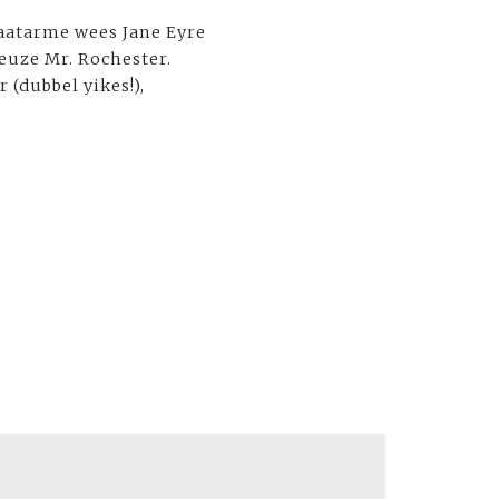
raatarme wees Jane Eyre
euze Mr. Rochester.
 (dubbel yikes!),