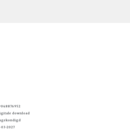
9048876952
igitale download
angekondigd
-03-2027