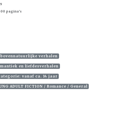
99
00 pagina's
 bovennatuurlijke verhalen
omantiek en liefdesverhalen
ategorie: vanaf ca. 14 jaar
UNG ADULT FICTION / Romance / General