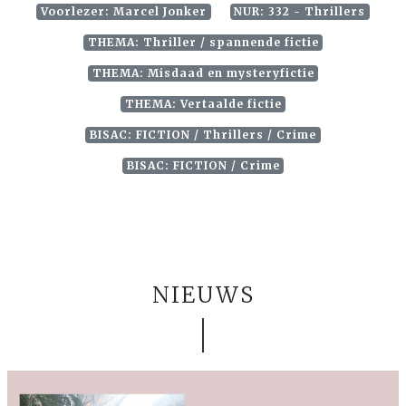
Voorlezer: Marcel Jonker
NUR: 332 - Thrillers
THEMA: Thriller / spannende fictie
THEMA: Misdaad en mysteryfictie
THEMA: Vertaalde fictie
BISAC: FICTION / Thrillers / Crime
BISAC: FICTION / Crime
NIEUWS