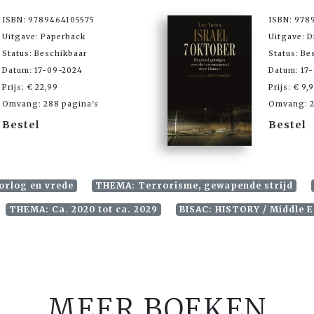
ISBN: 9789464105575
ISBN: 978
Uitgave: Paperback
Uitgave: D
Status: Beschikbaar
Status: Be
Datum: 17-09-2024
Datum: 17
Prijs: € 22,99
Prijs: € 9,
Omvang: 288 pagina's
Omvang: 2
Bestel
Bestel
orlog en vrede
THEMA: Terrorisme, gewapende strijd
THEMA: Ca. 2020 tot ca. 2029
BISAC: HISTORY / Middle Ea
MEER BOEKEN