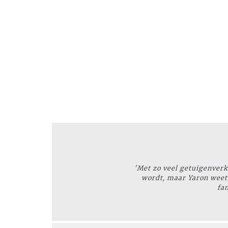
'Met zo veel getuigenverk
wordt, maar Yaron weet 
fam