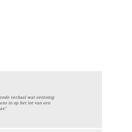
kende verhaal wat eentonig
ns in op het lot van een
av.'