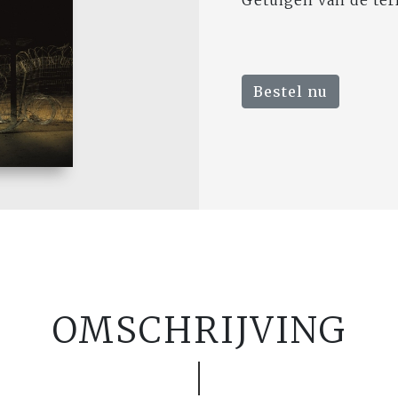
Getuigen van de te
Bestel nu
OMSCHRIJVING