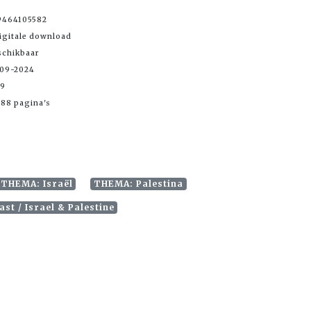
9464105582
igitale download
schikbaar
-09-2024
99
88 pagina's
THEMA: Israël
THEMA: Palestina
st / Israel & Palestine