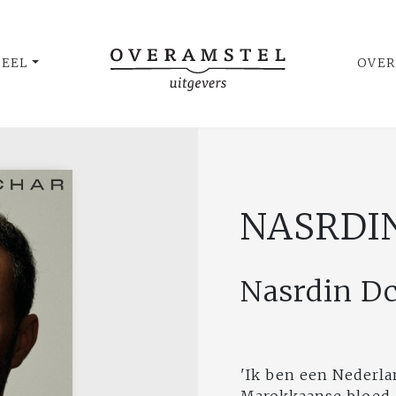
UEEL
OVER
NASRDI
Nasrdin D
'Ik ben een Nederlan