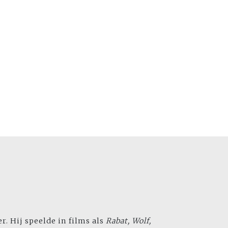
r. Hij speelde in films als
Rabat
, Wolf,