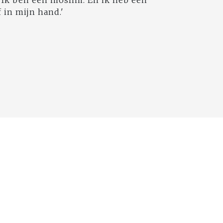
Ik ben een moslim. En ik heb een
 in mijn hand.'