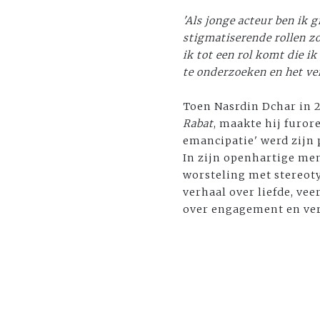
'Als jonge acteur ben ik g
stigmatiserende rollen zo
ik tot een rol komt die i
te onderzoeken en het verh
Toen Nasrdin Dchar in 
Rabat
, maakte hij furor
emancipatie' werd zijn 
In zijn openhartige mem
worsteling met stereoty
verhaal over liefde, ve
over engagement en verb