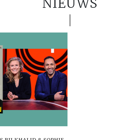
NIEUWS
 BIJ KHALID & SOPHIE