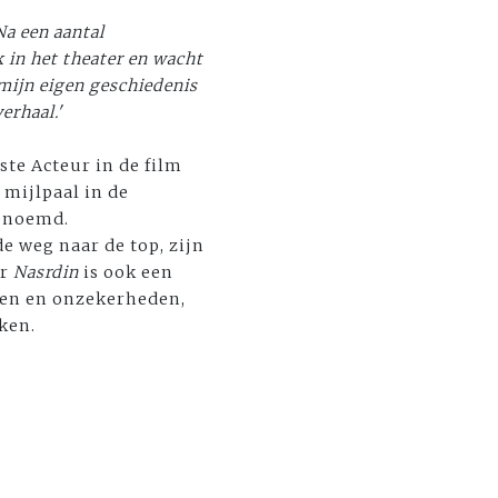
 Na een aantal
k in het theater en wacht
 mijn eigen geschiedenis
erhaal.'
te Acteur in de film
mijlpaal in de
genoemd.
e weg naar de top, zijn
ar
Nasrdin
is ook een
sten en onzekerheden,
ken.