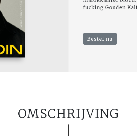
Marokkaanse bloed. 
fucking Gouden Kalf
Bestel nu
OMSCHRIJVING