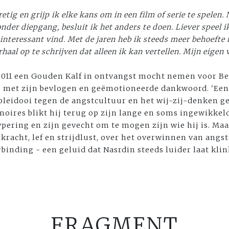
retig en grijp ik elke kans om in een film of serie te spelen.
nder diepgang, besluit ik het anders te doen. Liever speel i
k interessant vind. Met de jaren heb ik steeds meer behoefte
aal op te schrijven dat alleen ik kan vertellen. Mijn eigen v
2011 een Gouden Kalf in ontvangst mocht nemen voor Bes
e met zijn bevlogen en geëmotioneerde dankwoord. 'Een 
pleidooi tegen de angstcultuur en het wij-zij-denken 
oires blikt hij terug op zijn lange en soms ingewikkeld
pering en zijn gevecht om te mogen zijn wie hij is. Ma
erkracht, lef en strijdlust, over het overwinnen van ang
inding - een geluid dat Nasrdin steeds luider laat klin
FRAGMENT