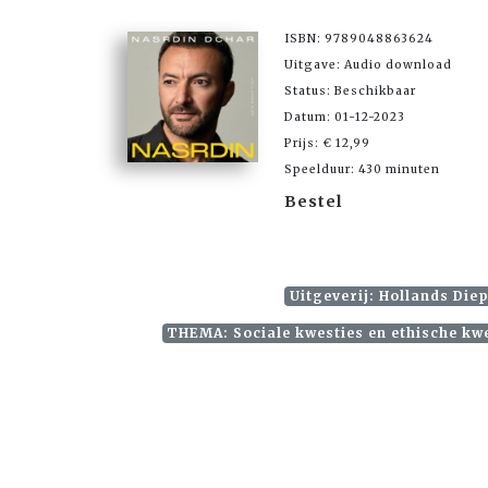
ISBN: 9789048863624
Uitgave: Audio download
Status: Beschikbaar
Datum: 01-12-2023
Prijs: € 12,99
Speelduur: 430 minuten
Bestel
Uitgeverij: Hollands Die
THEMA: Sociale kwesties en ethische kw