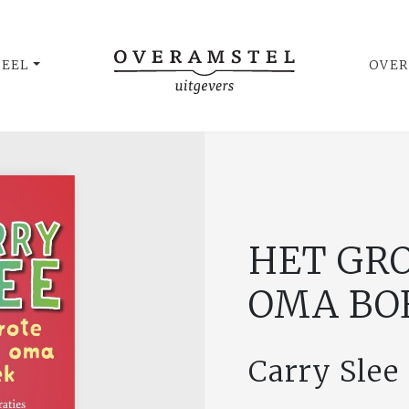
UEEL
OVER
HET GRO
OMA BO
Carry Slee