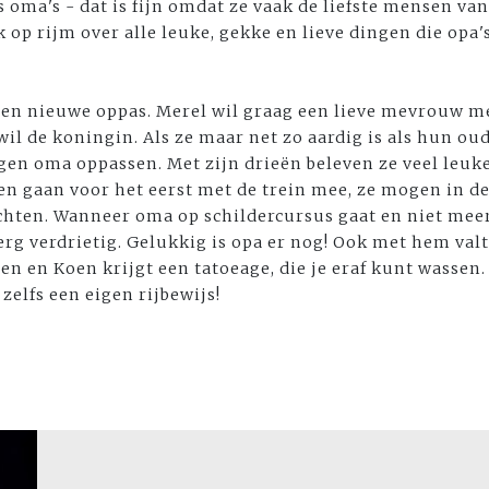
 oma's - dat is fijn omdat ze vaak de liefste mensen van
 op rijm over alle leuke, gekke en lieve dingen die opa
een nieuwe oppas. Merel wil graag een lieve mevrouw me
wil de koningin. Als ze maar net zo aardig is als hun ou
gen oma oppassen. Met zijn drieën beleven ze veel leu
en gaan voor het eerst met de trein mee, ze mogen in d
chten. Wanneer oma op schildercursus gaat en niet meer
rg verdrietig. Gelukkig is opa er nog! Ook met hem valt 
ren en Koen krijgt een tatoeage, die je eraf kunt wassen
zelfs een eigen rijbewijs!