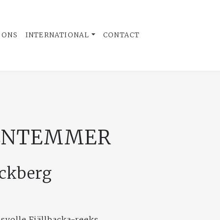
 ONS
INTERNATIONAL
CONTACT
ENTEMMER
äckberg
svolle Fjällbacka-reeks