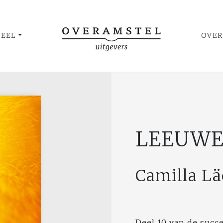
UEEL
OVER
LEEUW
Camilla L
Deel 10 van de succe