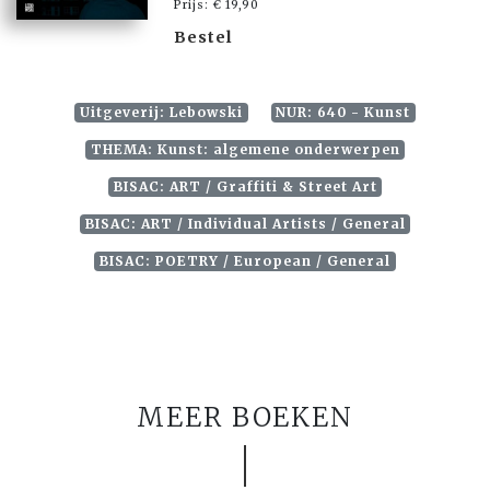
Prijs: € 19,90
Bestel
Uitgeverij: Lebowski
NUR: 640 - Kunst
THEMA: Kunst: algemene onderwerpen
BISAC: ART / Graffiti & Street Art
BISAC: ART / Individual Artists / General
BISAC: POETRY / European / General
MEER BOEKEN