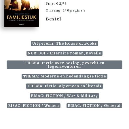
Prijs: € 2,99
Omvang: 240 pagina's
Bestel
Uitgeverij: The House of Books
NUR: 301 - Literaire roman, novelle
THEMA: Fictie over oorlog, gevecht en
legeravonturen
THEMA: Moderne en hedendaagse fictie
THEMA: Fictie: algemeen en literair
BISAC: FICTION / War & Military
BISAC: FICTION / Women
BISAC: FICTION / General