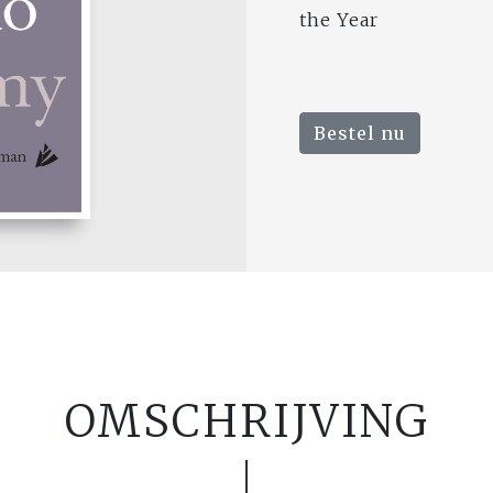
the Year
Bestel nu
OMSCHRIJVING