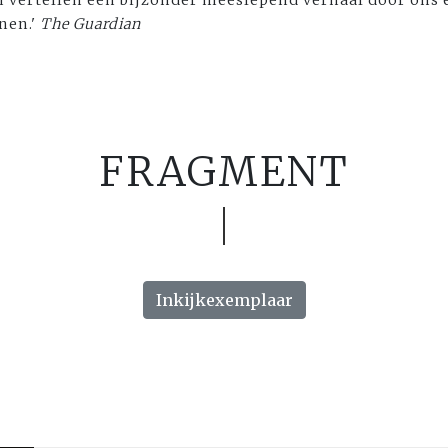
n vertellen een bijzonder meeslepend verhaal door ons 
nen.'
The Guardian
FRAGMENT
Inkijkexemplaar