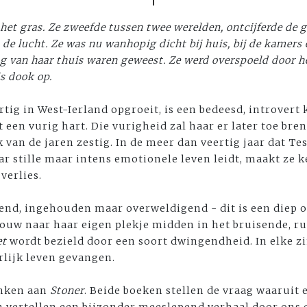
het gras. Ze zweefde tussen twee werelden, ontcijferde de 
 de lucht. Ze was nu wanhopig dicht bij huis, bij de kamer
ng van haar thuis waren geweest. Ze werd overspoeld door h
s dook op.
ertig in West-Ierland opgroeit, is een bedeesd, introvert
t een vurig hart. Die vurigheid zal haar er later toe br
van de jaren zestig. In de meer dan veertig jaar dat Te
r stille maar intens emotionele leven leidt, maakt ze 
verlies.
pend, ingehouden maar overweldigend - dit is een diep 
ouw naar haar eigen plekje midden in het bruisende, r
et
wordt bezield door een soort dwingendheid. In elke zi
rlijk leven gevangen.
nken aan
Stoner
. Beide boeken stellen de vraag waaruit