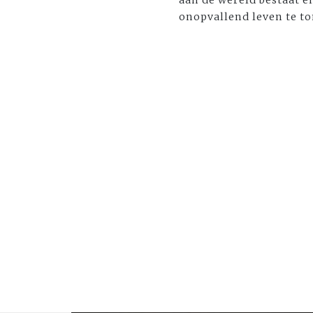
aan de wereld bestaat e
onopvallend leven te to