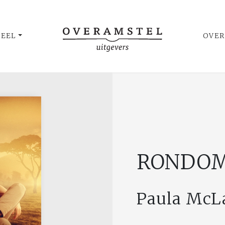
UEEL
OVER
RONDOM
Paula McL