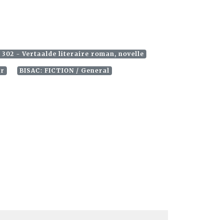
 302 - Vertaalde literaire roman, novelle
ir
BISAC: FICTION / General