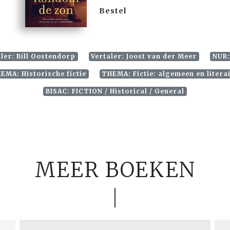
Bestel
ler: Bill Oostendorp
Vertaler: Joost van der Meer
NUR:
EMA: Historische fictie
THEMA: Fictie: algemeen en litera
BISAC: FICTION / Historical / General
MEER BOEKEN