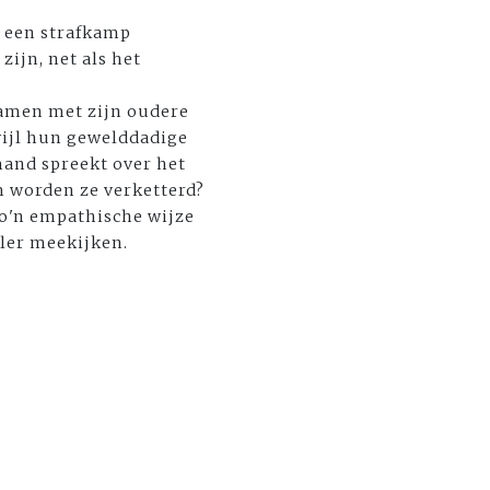
n een strafkamp
zijn, net als het
 Samen met zijn oudere
wijl hun gewelddadige
mand spreekt over het
m worden ze verketterd?
zo'n empathische wijze
ller meekijken.