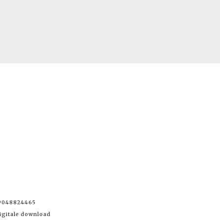
89048824465
igitale download