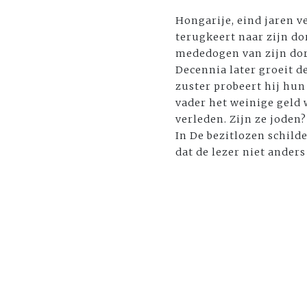
Hongarije, eind jaren v
terugkeert naar zijn dorp
mededogen van zijn do
Decennia later groeit d
zuster probeert hij hu
vader het weinige geld 
verleden. Zijn ze jode
In De bezitlozen schild
dat de lezer niet ander