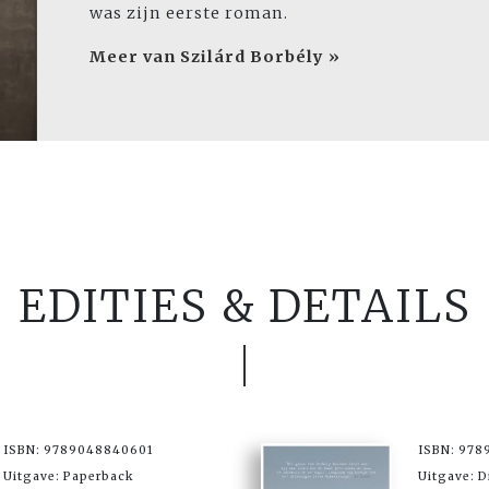
was zijn eerste roman.
Meer van Szilárd Borbély »
EDITIES & DETAILS
ISBN: 9789048840601
ISBN: 97
Uitgave: Paperback
Uitgave: D