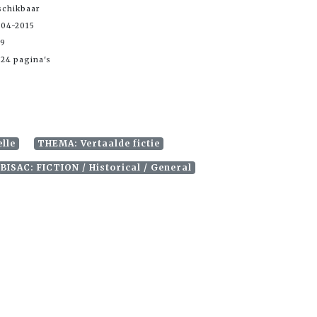
schikbaar
-04-2015
99
24 pagina's
elle
THEMA: Vertaalde fictie
BISAC: FICTION / Historical / General