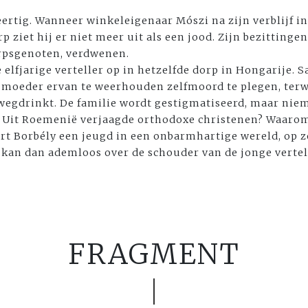
eertig. Wanneer winkeleigenaar Mószi na zijn verblijf i
 ziet hij er niet meer uit als een jood. Zijn bezittingen 
rpsgenoten, verdwenen.
e elfjarige verteller op in hetzelfde dorp in Hongarije.
n moeder ervan te weerhouden zelfmoord te plegen, ter
wegdrinkt. De familie wordt gestigmatiseerd, maar nie
n? Uit Roemenië verjaagde orthodoxe christenen? Waaro
ert Borbély een jeugd in een onbarmhartige wereld, op 
s kan dan ademloos over de schouder van de jonge verte
FRAGMENT